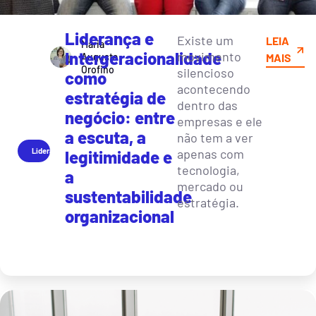
Liderança e
Existe um
LEIA
Maria
Intergeracionalidade
movimento
Augusta
MAIS
Orofino
silencioso
como
acontecendo
estratégia de
dentro das
negócio: entre
empresas e ele
a escuta, a
não tem a ver
Liderança
apenas com
legitimidade e
tecnologia,
a
mercado ou
sustentabilidade
estratégia.
organizacional