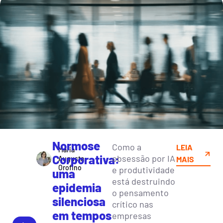
Normose
Como a
LEIA
Maria
Corporativa:
obsessão por IA
Augusta
MAIS
Orofino
e produtividade
uma
está destruindo
epidemia
o pensamento
silenciosa
crítico nas
em tempos
empresas