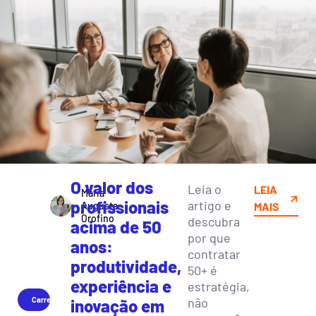
O valor dos
Leia o
LEIA
Maria
profissionais
artigo e
Augusta
MAIS
Orofino
descubra
acima de 50
por que
anos:
contratar
produtividade,
50+ é
experiência e
estratégia,
Carreira
não
inovação em