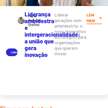
Liderança
Liderar
LEIA
Maria
ambidestra
gerações com
Augusta
MAIS
Orofino
ambidestria: o
e
novo imperativo
intergeracionalidade:
estratégico para
a união que
organizações
gera
que querem
Liderança
inovar.
inovação