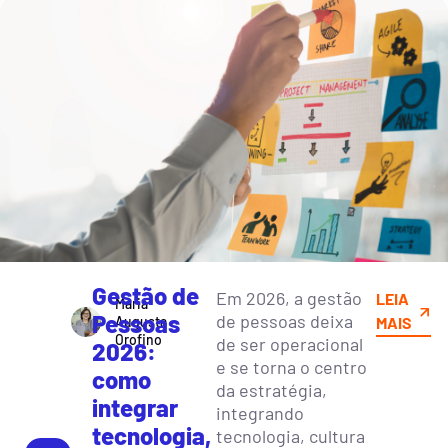
Gestão de
Em 2026, a gestão
LEIA
Maria
Pessoas
de pessoas deixa
Augusta
MAIS
Orofino
de ser operacional
2026:
e se torna o centro
como
da estratégia,
integrar
integrando
tecnologia,
tecnologia, cultura