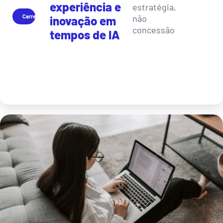
experiência e
estratégia,
Carreira
não
inovação em
concessão
tempos de IA