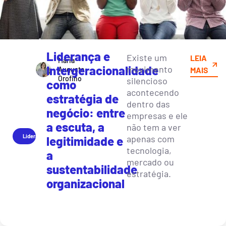
Liderança e
Existe um
LEIA
Maria
Intergeracionalidade
movimento
Augusta
MAIS
Orofino
silencioso
como
acontecendo
estratégia de
dentro das
negócio: entre
empresas e ele
a escuta, a
não tem a ver
Liderança
apenas com
legitimidade e
tecnologia,
a
mercado ou
sustentabilidade
estratégia.
organizacional