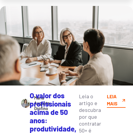
O valor dos
Leia o
LEIA
Maria
profissionais
artigo e
Augusta
MAIS
Orofino
descubra
acima de 50
por que
anos:
contratar
produtividade,
50+ é