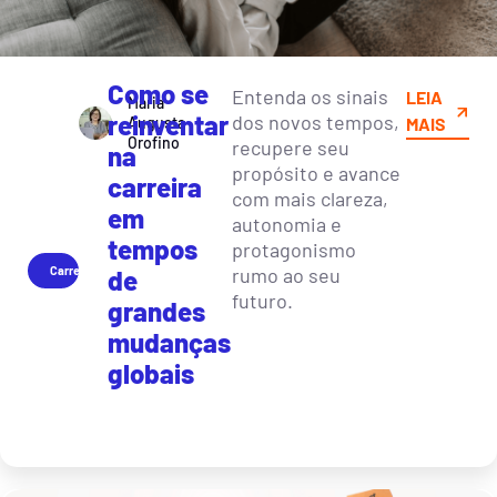
Como se
Entenda os sinais
LEIA
Maria
reinventar
dos novos tempos,
Augusta
MAIS
Orofino
recupere seu
na
propósito e avance
carreira
com mais clareza,
em
autonomia e
tempos
protagonismo
Carreira
rumo ao seu
de
futuro.
grandes
mudanças
globais