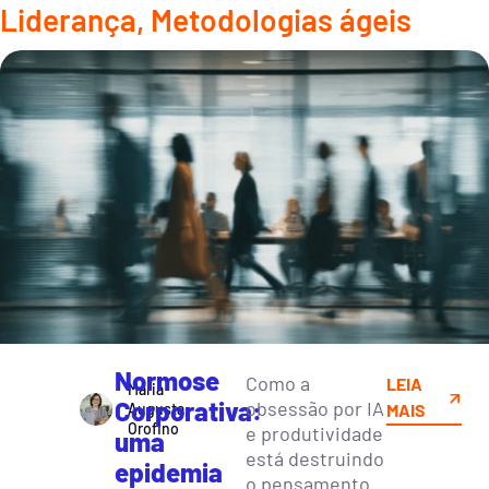
Liderança
,
Metodologias ágeis
Normose
Como a
LEIA
Maria
Corporativa:
obsessão por IA
Augusta
MAIS
Orofino
e produtividade
uma
está destruindo
epidemia
o pensamento