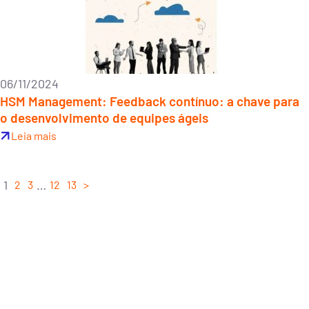
06/11/2024
HSM Management: Feedback contínuo: a chave para
o desenvolvimento de equipes ágeis
Leia mais
1
…
2
3
12
13
>