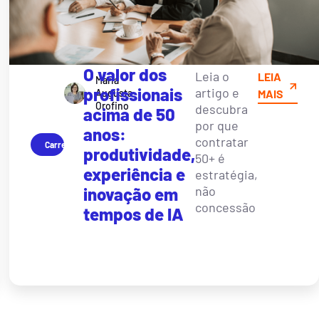
O valor dos
Leia o
LEIA
Maria
profissionais
artigo e
Augusta
MAIS
Orofino
descubra
acima de 50
por que
anos:
contratar
Carreira
produtividade,
50+ é
experiência e
estratégia,
não
inovação em
concessão
tempos de IA