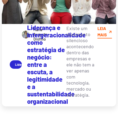
Liderança e
Existe um
LEIA
Maria
Intergeracionalidade
movimento
Augusta
MAIS
Orofino
silencioso
como
acontecendo
estratégia de
dentro das
negócio:
empresas e
entre a
ele não tem a
Liderança
ver apenas
escuta, a
com
legitimidade
tecnologia,
e a
mercado ou
sustentabilidade
estratégia.
organizacional