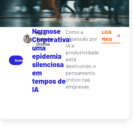
Normose
Como a
LEIA
Maria
Corporativa:
obsessão por
Augusta
MAIS
Orofino
IA e
uma
produtividade
epidemia
está
Inovação
silenciosa
destruindo o
em
pensamento
crítico nas
tempos de
empresas
IA