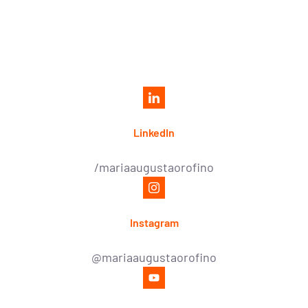
LinkedIn
/mariaaugustaorofino
Instagram
@mariaaugustaorofino