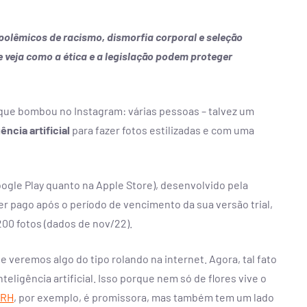
s polêmicos de racismo, dismorfia corporal e seleção
e veja como a ética e a legislação podem proteger
 mesa
Além da IA: o valor qu
que bombou no Instagram: várias pessoas – talvez um
ento
ela não codifica
ência artificial
para fazer fotos estilizadas e com uma
omper
Em tempos de IA, empatia, ética e
e assumir
intuição seguem como códigos que só 
stória.
humano decifrar.
ogle Play quanto na Apple Store), desenvolvido pela
 ser pago após o período de vencimento da sua versão trial,
CONTRATAR
00 fotos (dados de nov/22).
e veremos algo do tipo rolando na internet. Agora, tal fato
teligência artificial. Isso porque nem só de flores vive o
o RH
, por exemplo, é promissora, mas também tem um lado