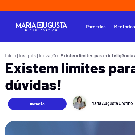
Parcerias
Mentoria
Início
|
Insights
|
Inovação
|
Existem limites para a inteligência 
Existem limites para 
dúvidas!
Maria Augusta Orofino
Inovação