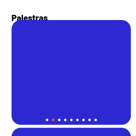
Palestras
e
Liderança ágil e
adaptativa
Conceito que surge em resposta à
o
complexidade das mudanças no
ambiente de negócios atual.
CONTRATAR