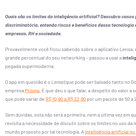
Quais são os limites da inteligência artificial? Descubra caso
discriminatória, entenda riscos e benefícios dessa tecnologia 
empresas, RH e sociedade.
feita de
Virando a própria
Provavelmente você ficou sabendo sobre o aplicativo Lensa, 
e
a qualquer mom
grande percentual do seu networking – passou a usar a
intelig
pegada supermoderna.
do pessoas se
Um convite à coragem de r
am e colocam
padrões, redesenhar escolhas 
 ação.
o protagonismo da própria hi
O app em questão é o
Lensa
(que pode ser baixado tanto no Go
empresa
Prisma
. E que deu o que falar, a despeito do valor a
AR
CONTRATAR
que pode variar de
R$ 10,90 a R$ 22,90
por um pacote de 50 a 2
Sem dúvidas, esta não será a primeira, nem a última vez em qu
revisita a necessidade de discutir sobre os limites no uso da in
mundo proposto por tal tecnologia. A
inteligência artificial n