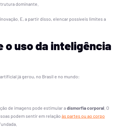
strutura dominante.
novação. E, a partir disso, elencar possíveis limites a
 o uso da inteligência
rtificial já gerou, no Brasil e no mundo:
rção de imagens pode estimular a
dismorfia corporal
. O
soas podem sentir em relação
às partes ou ao corpo
fundada.