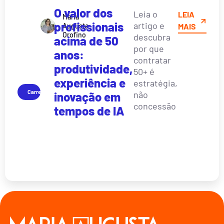
O valor dos
Leia o
LEIA
Maria
profissionais
artigo e
Augusta
MAIS
Orofino
descubra
acima de 50
por que
anos:
contratar
produtividade,
50+ é
experiência e
estratégia,
Carreira
não
inovação em
concessão
tempos de IA