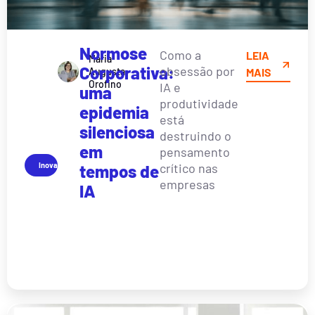
Normose
Como a
LEIA
Maria
Corporativa:
obsessão por
Augusta
MAIS
Orofino
IA e
uma
produtividade
epidemia
está
silenciosa
destruindo o
em
pensamento
Inovação
crítico nas
tempos de
empresas
IA