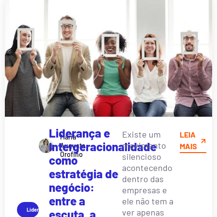
Liderança e
Existe um
LEIA
Maria
Intergeracionalidade
movimento
Augusta
MAIS
Orofino
silencioso
como
acontecendo
estratégia de
dentro das
negócio:
empresas e
entre a
ele não tem a
Liderança
ver apenas
escuta, a