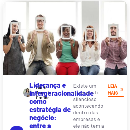
Liderança e
Existe um
LEIA
Maria
Intergeracionalidade
movimento
Augusta
MAIS
Orofino
silencioso
como
acontecendo
estratégia de
dentro das
negócio:
empresas e
entre a
ele não tem a