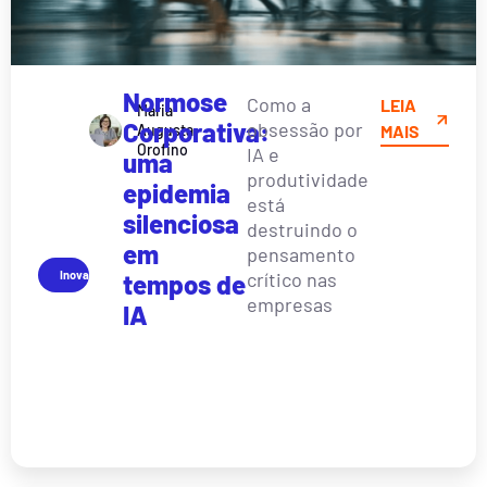
Normose
Como a
LEIA
Maria
Corporativa:
obsessão por
Augusta
MAIS
Orofino
IA e
uma
produtividade
epidemia
está
silenciosa
destruindo o
em
pensamento
Inovação
crítico nas
tempos de
empresas
IA