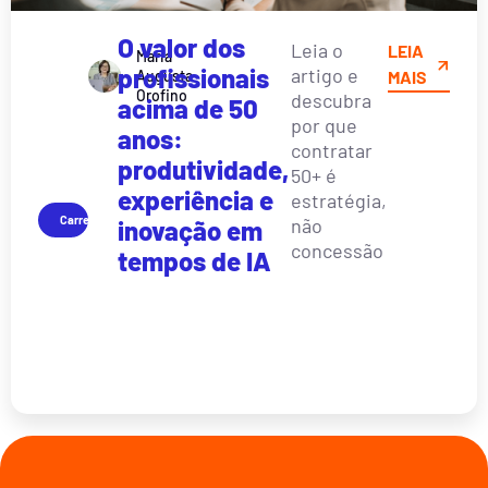
O valor dos
Leia o
LEIA
Maria
profissionais
artigo e
Augusta
MAIS
Orofino
descubra
acima de 50
por que
anos:
contratar
produtividade,
50+ é
experiência e
estratégia,
Carreira
não
inovação em
concessão
tempos de IA