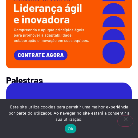
Palestras
Este site utiliza cookies para permitir uma melhor experiência
Liderança ágil e adaptativa
por parte do utilizador. Ao navegar no site estará a consentir a
sua utilização.
Conceito que surge em resposta à complexidade
Ok
das mudanças no ambiente de negócios atual.