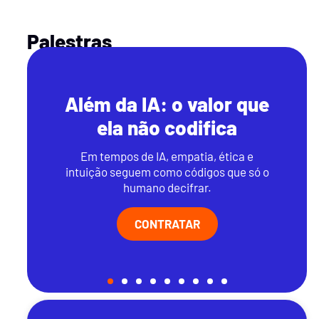
Palestras
lor que
Liderança ágil e
fica
adaptativa
, ética e
Conceito que surge em resposta 
os que só o
complexidade das mudanças n
.
ambiente de negócios atual.
CONTRATAR