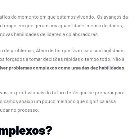
safios do momento em que estamos vivendo. Os avanços da
o tempo em que geram uma quantidade imensa de dados.
novas habilidades de líderes e colaboradores.
rópria mesa
Além da IA: o va
o de problemas. Além de ter que fazer isso com agilidade,
r momento
ela não codi
os forçados a tomar decisões rápidas o tempo todo. Não à
lver problemas complexos como uma das dez habilidades
ragem de romper
Em tempos de IA, empatia
 escolhas e assumir
intuição seguem como códig
própria história.
humano decifrar
as, os profissionais do futuro terão que se preparar para
RATAR
CONTRATAR
plicamos abaixo um pouco melhor o que significa essa
udar no processo.
omplexos?