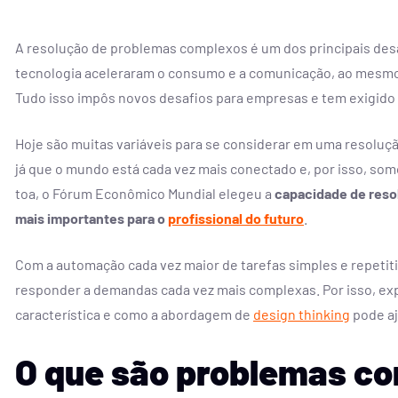
A resolução de problemas complexos é um dos principais de
tecnologia aceleraram o consumo e a comunicação, ao mesm
Tudo isso impôs novos desafios para empresas e tem exigido 
ção é feita de
Virando a p
Hoje são muitas variáveis para se considerar em uma resoluçã
gente
a qualque
já que o mundo está cada vez mais conectado e, por isso, som
toa, o Fórum Econômico Mundial elegeu a
capacidade de reso
scem quando pessoas se
Um convite à co
, colaboram e colocam
padrões, redesenhar
mais importantes para o
profissional do futuro
.
opósito em ação.
o protagonismo da 
Com a automação cada vez maior de tarefas simples e repetitiv
CONTRATAR
CONT
responder a demandas cada vez mais complexas. Por isso, ex
característica e como a abordagem de
design thinking
pode aj
O que são problemas c