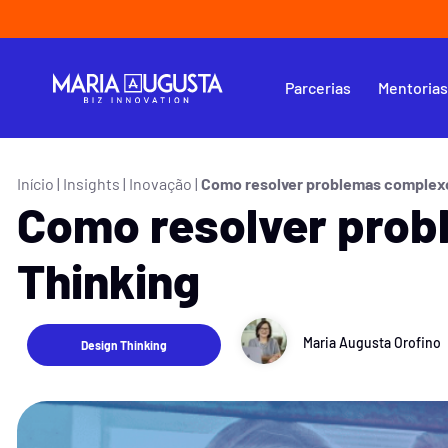
Parcerias
Mentoria
Início
|
Insights
|
Inovação
|
Como resolver problemas complexo
Como resolver prob
Thinking
Maria Augusta Orofino
Design Thinking