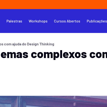
s
Palestras
Workshops
Cursos Abertos
Publicaçõe
s com ajuda do Design Thinking
lemas complexos com