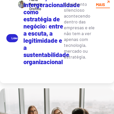
Intergeracionalidade
movimento
Augusta
MAIS
Orofino
silencioso
como
acontecendo
estratégia de
dentro das
negócio: entre
empresas e ele
a escuta, a
não tem a ver
Liderança
apenas com
legitimidade e
tecnologia,
a
mercado ou
sustentabilidade
estratégia.
organizacional