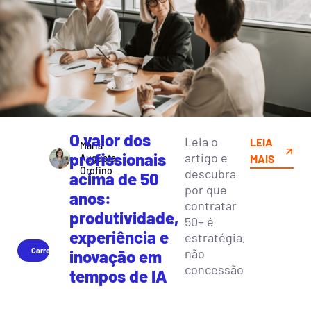
O valor dos
Leia o
LEIA
Maria
profissionais
artigo e
Augusta
MAIS
Orofino
descubra
acima de 50
por que
anos:
contratar
produtividade,
50+ é
experiência e
estratégia,
Carreira
não
inovação em
concessão
tempos de IA