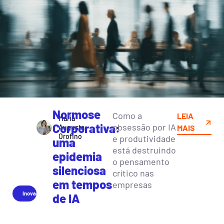
Normose
Como a
LEIA
Maria
Corporativa:
obsessão por IA
Augusta
MAIS
Orofino
e produtividade
uma
está destruindo
epidemia
o pensamento
silenciosa
crítico nas
em tempos
empresas
Inovação
de IA