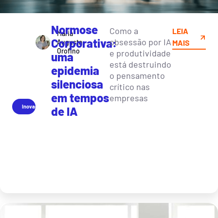
Normose
Como a
LEIA
Maria
Corporativa:
obsessão por IA
Augusta
MAIS
Orofino
e produtividade
uma
está destruindo
epidemia
o pensamento
silenciosa
crítico nas
em tempos
empresas
Inovação
de IA