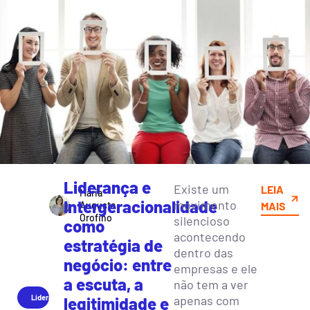
Liderança e
Existe um
LEIA
Maria
Intergeracionalidade
movimento
Augusta
MAIS
Orofino
silencioso
como
acontecendo
estratégia de
dentro das
negócio: entre
empresas e ele
a escuta, a
não tem a ver
Liderança
apenas com
legitimidade e