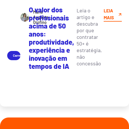
O valor dos
Leia o
LEIA
Maria
profissionais
artigo e
Augusta
MAIS
Orofino
descubra
acima de 50
por que
anos:
contratar
produtividade,
50+ é
experiência e
estratégia,
Carreira
não
inovação em
concessão
tempos de IA