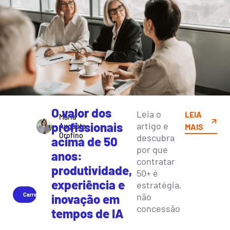
O valor dos
Leia o
LEIA
Maria
profissionais
artigo e
Augusta
MAIS
Orofino
descubra
acima de 50
por que
anos:
contratar
produtividade,
50+ é
experiência e
estratégia,
Carreira
não
inovação em
concessão
tempos de IA