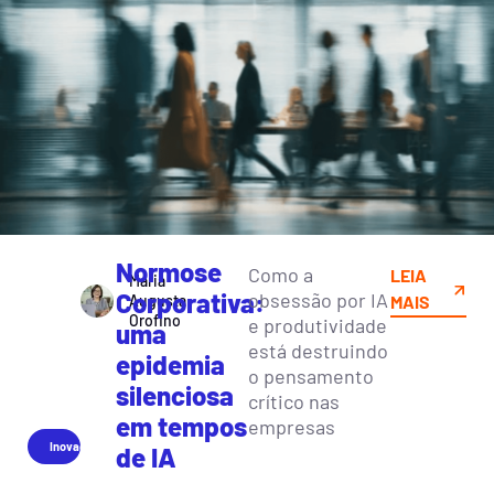
Normose
Como a
LEIA
Maria
Corporativa:
obsessão por IA
Augusta
MAIS
Orofino
e produtividade
uma
está destruindo
epidemia
o pensamento
silenciosa
crítico nas
em tempos
empresas
Inovação
de IA