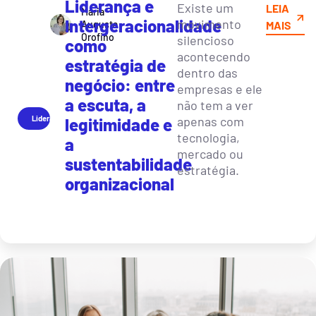
Liderança e
Existe um
LEIA
Maria
Intergeracionalidade
movimento
Augusta
MAIS
Orofino
silencioso
como
acontecendo
estratégia de
dentro das
negócio: entre
empresas e ele
a escuta, a
não tem a ver
Liderança
apenas com
legitimidade e
tecnologia,
a
mercado ou
sustentabilidade
estratégia.
organizacional