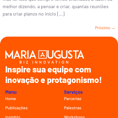
melhor dizendo, a pensar e criar, quantas reuniões
para criar planos no início […]
Próximo
→
Inspire sua equipe com
inovação e protagonismo!
Menu
Serviços
Home
Parcerias
Publicações
Palestras
Insights
Workshops