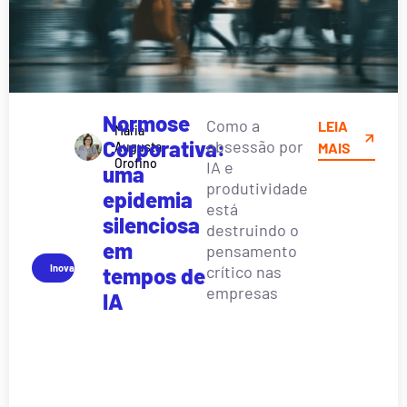
Normose
Como a
LEIA
Maria
Corporativa:
obsessão por
Augusta
MAIS
Orofino
IA e
uma
produtividade
epidemia
está
silenciosa
destruindo o
em
pensamento
Inovação
crítico nas
tempos de
empresas
IA