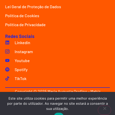
Lei Geral de Proteção de Dados
Política de Cookies
Política de Privacidade
Redes Sociais
Linkedin
Instagram
Youtube
Spotify
TikTok
Copyright © 2025 Maria Augusta Orofino - Mabiz
Innovation.
Este site utiliza cookies para permitir uma melhor experiência
por parte do utilizador. Ao navegar no site estará a consentir a
Criado com ♥ por
emølab design
.
sua utilização.