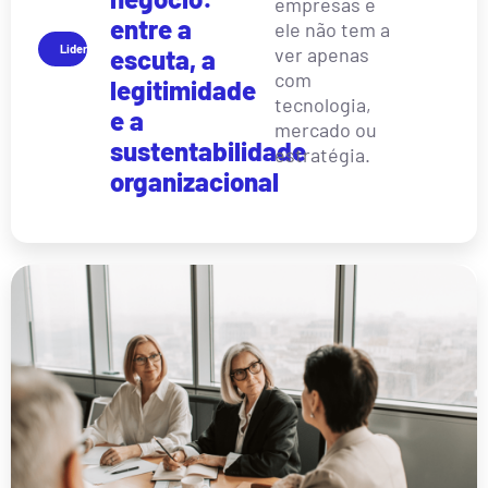
empresas e
entre a
ele não tem a
Liderança
ver apenas
escuta, a
com
legitimidade
tecnologia,
e a
mercado ou
sustentabilidade
estratégia.
organizacional