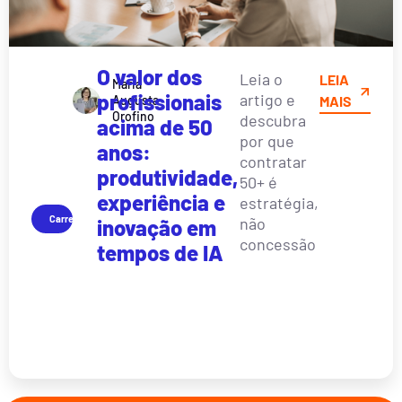
O valor dos
Leia o
LEIA
Maria
profissionais
artigo e
Augusta
MAIS
Orofino
descubra
acima de 50
por que
anos:
contratar
produtividade,
50+ é
experiência e
estratégia,
Carreira
não
inovação em
concessão
tempos de IA