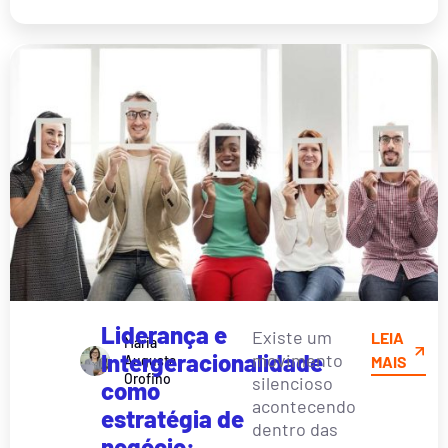
Liderança e
Existe um
LEIA
Maria
Intergeracionalidade
movimento
Augusta
MAIS
Orofino
silencioso
como
acontecendo
estratégia de
dentro das
negócio: