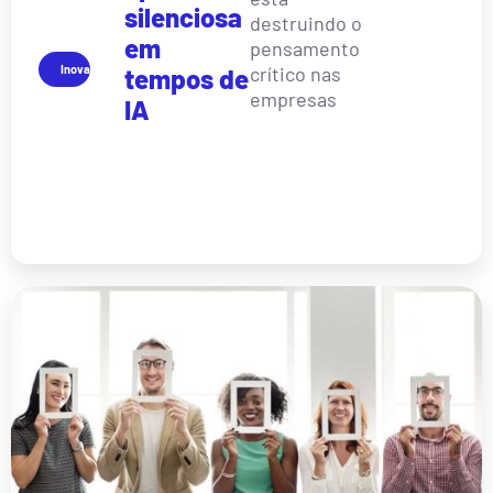
silenciosa
destruindo o
em
pensamento
Inovação
crítico nas
tempos de
empresas
IA