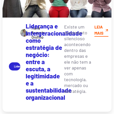
Liderança e
Existe um
LEIA
Maria
Intergeracionalidade
movimento
Augusta
MAIS
Orofino
silencioso
como
acontecendo
estratégia de
dentro das
negócio:
empresas e
entre a
ele não tem a
Liderança
ver apenas
escuta, a
com
legitimidade
tecnologia,
e a
mercado ou
sustentabilidade
estratégia.
organizacional