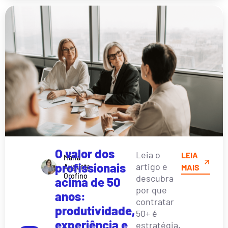
O valor dos
Leia o
LEIA
Maria
profissionais
artigo e
Augusta
MAIS
Orofino
descubra
acima de 50
por que
anos:
contratar
produtividade,
50+ é
experiência e
estratégia,