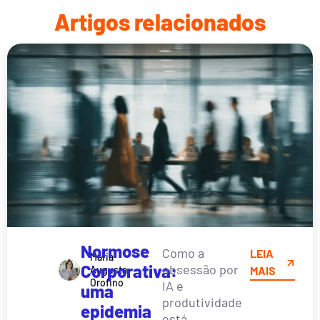
Artigos relacionados
Normose
Como a
LEIA
Maria
Corporativa:
obsessão por
Augusta
MAIS
Orofino
IA e
uma
produtividade
epidemia
está