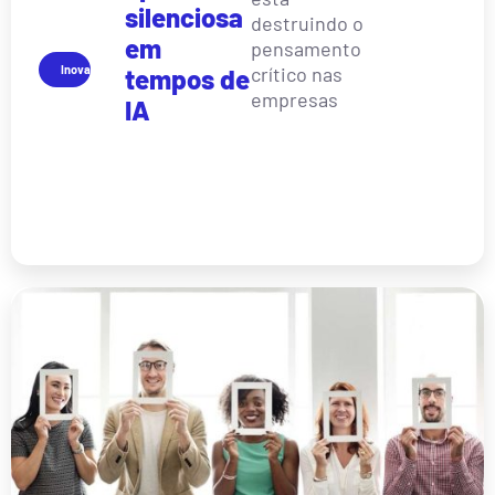
silenciosa
destruindo o
em
pensamento
Inovação
crítico nas
tempos de
empresas
IA