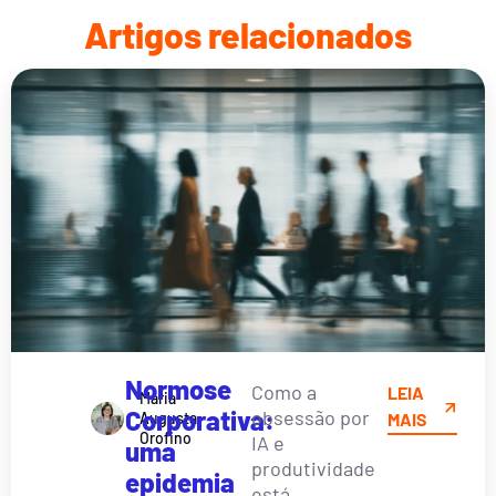
Artigos relacionados
Normose
Como a
LEIA
Maria
Corporativa:
obsessão por
Augusta
MAIS
Orofino
IA e
uma
produtividade
epidemia
está