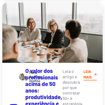
O valor dos
Leia o
LEIA
Maria
profissionais
artigo e
Augusta
MAIS
Orofino
descubra
acima de 50
por que
anos:
contratar
produtividade,
50+ é
experiência e
estratégia,