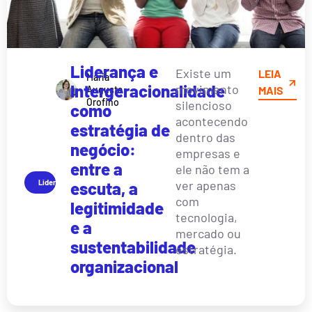
Liderança e
Existe um
LEIA
Maria
Intergeracionalidade
movimento
Augusta
MAIS
Orofino
silencioso
como
acontecendo
estratégia de
dentro das
negócio:
empresas e
entre a
ele não tem a
Liderança
ver apenas
escuta, a
com
legitimidade
tecnologia,
e a
mercado ou
sustentabilidade
estratégia.
organizacional