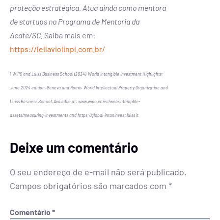
proteção estratégica. Atua ainda como mentora
de startups no Programa de Mentoria da
Acate/SC.
Saiba mais em:
https://leilaviolinpi.com.br/
1
WIPO and Luiss Business School (2024). World Intangible Investment Highlights:
June 2024 edition. Geneva and Rome: World Intellectual Property Organization and
Luiss Business School. Available at: www.wipo.int/en/web/intangible-
assets/measuring-investments and https://global-intaninvest.luiss.it.
Deixe um comentário
O seu endereço de e-mail não será publicado.
Campos obrigatórios são marcados com
*
Comentário
*