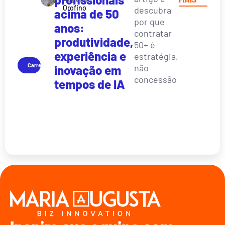
Orofino
descubra
acima de 50
por que
anos:
contratar
produtividade,
50+ é
experiência e
estratégia,
Carreira
não
inovação em
concessão
tempos de IA