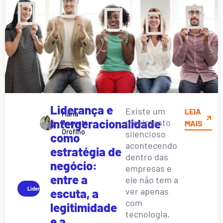
Liderança e
Existe um
LEIA
Maria
Intergeracionalidade
movimento
Augusta
MAIS
Orofino
silencioso
como
acontecendo
estratégia de
dentro das
negócio:
empresas e
entre a
ele não tem a
Liderança
ver apenas
escuta, a
com
legitimidade
tecnologia,
e a