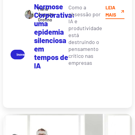
Normose
Como a
LEIA
Maria
Corporativa:
obsessão por
Augusta
MAIS
Orofino
IA e
uma
produtividade
epidemia
está
silenciosa
destruindo o
em
pensamento
Inovação
crítico nas
tempos de
empresas
IA