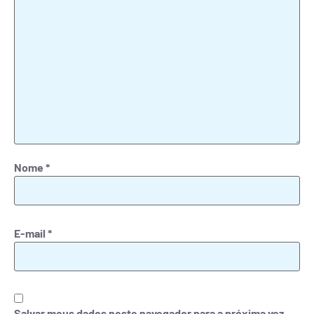
Nome
*
E-mail
*
Salvar meus dados neste navegador para a próxima vez