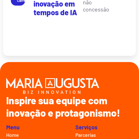
Carreira
não
inovação em
concessão
tempos de IA
Inspire sua equipe com
inovação e protagonismo!
Menu
Serviços
Home
Parcerias