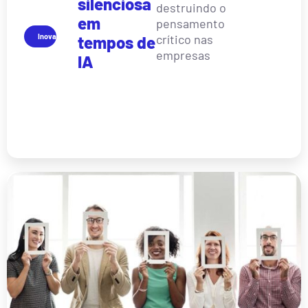
silenciosa
destruindo o
em
pensamento
Inovação
crítico nas
tempos de
empresas
IA