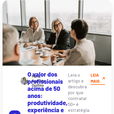
O valor dos
Leia o
LEIA
Maria
profissionais
artigo e
Augusta
MAIS
Orofino
descubra
acima de 50
por que
anos:
contratar
produtividade,
50+ é
experiência e
estratégia,