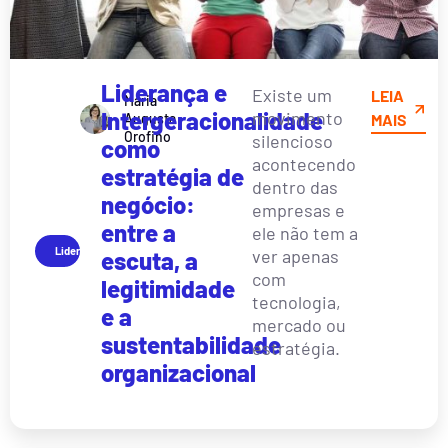
Liderança e
Existe um
LEIA
Maria
Intergeracionalidade
movimento
Augusta
MAIS
Orofino
silencioso
como
acontecendo
estratégia de
dentro das
negócio:
empresas e
entre a
ele não tem a
Liderança
ver apenas
escuta, a
com
legitimidade
tecnologia,
e a
mercado ou
sustentabilidade
estratégia.
organizacional