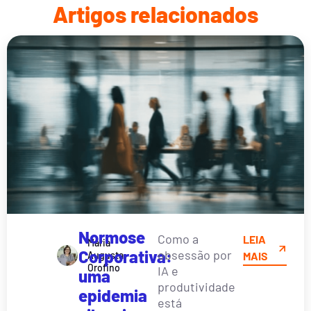
Artigos relacionados
Normose
Como a
LEIA
Maria
Corporativa:
obsessão por
Augusta
MAIS
Orofino
IA e
uma
produtividade
epidemia
está