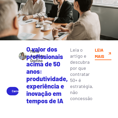
O valor dos
Leia o
LEIA
Maria
profissionais
artigo e
Augusta
MAIS
Orofino
descubra
acima de 50
por que
anos:
contratar
produtividade,
50+ é
experiência e
estratégia,
Carreira
não
inovação em
concessão
tempos de IA