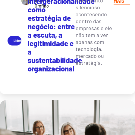
Intergeracionalidade
movimento
Augusta
MAIS
Orofino
silencioso
como
acontecendo
estratégia de
dentro das
negócio: entre
empresas e ele
a escuta, a
não tem a ver
Liderança
apenas com
legitimidade e
tecnologia,
a
mercado ou
sustentabilidade
estratégia.
organizacional