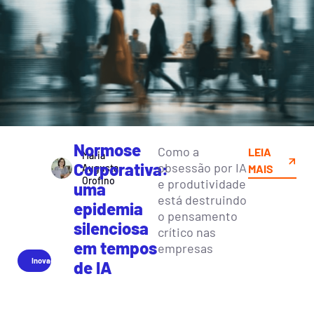
Normose
Como a
LEIA
Maria
Corporativa:
obsessão por IA
Augusta
MAIS
Orofino
e produtividade
uma
está destruindo
epidemia
o pensamento
silenciosa
crítico nas
em tempos
empresas
Inovação
de IA