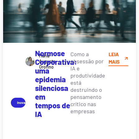
Normose
Como a
LEIA
Maria
Corporativa:
obsessão por
Augusta
MAIS
Orofino
IA e
uma
produtividade
epidemia
está
silenciosa
destruindo o
em
pensamento
Inovação
crítico nas
tempos de
empresas
IA