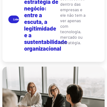
estratégia de
dentro das
negócio:
empresas e
entre a
ele não tem a
Liderança
ver apenas
escuta, a
com
legitimidade
tecnologia,
e a
mercado ou
sustentabilidade
estratégia.
organizacional