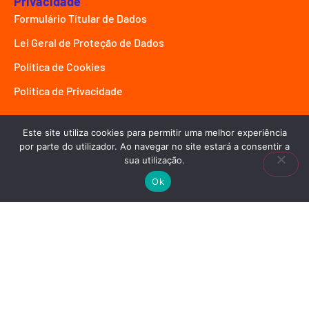
Privacidade
Formulário Títular de Dados
Lei Geral de Proteção de Dados
Política de Cookies
Política de Privacidade
Redes Sociais
Este site utiliza cookies para permitir uma melhor experiência
Linkedin
por parte do utilizador. Ao navegar no site estará a consentir a
sua utilização.
Instagram
Ok
Youtube
Spotify
TikTok
Copyright © 2025 Maria Augusta Orofino - Mabiz
Innovation.
Criado com ♥ por
emølab design
.