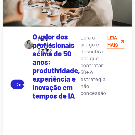
O valor dos
Leia o
LEIA
Maria
profissionais
artigo e
Augusta
MAIS
Orofino
descubra
acima de 50
por que
anos:
contratar
produtividade,
50+ é
experiência e
estratégia,
Carreira
não
inovação em
concessão
tempos de IA