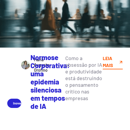
Normose
Como a
LEIA
Maria
Corporativa:
obsessão por IA
Augusta
MAIS
Orofino
e produtividade
uma
está destruindo
epidemia
o pensamento
silenciosa
crítico nas
em tempos
empresas
Inovação
de IA