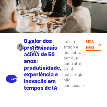
O valor dos
Leia o
LEIA
Maria
profissionais
artigo e
Augusta
MAIS
Orofino
descubra
acima de 50
por que
anos:
contratar
produtividade,
50+ é
experiência e
estratégia,
Carreira
não
inovação em
concessão
tempos de IA