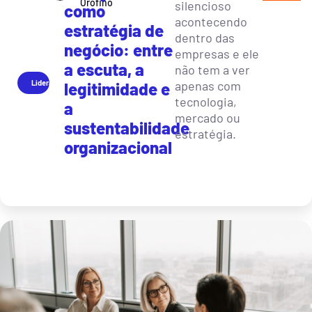
Orofino
silencioso
como
acontecendo
estratégia de
dentro das
negócio: entre
empresas e ele
a escuta, a
não tem a ver
Liderança
apenas com
legitimidade e
tecnologia,
a
mercado ou
sustentabilidade
estratégia.
organizacional