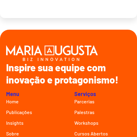
Inspire sua equipe com
inovação e protagonismo!
Menu
Serviços
Home
Parcerias
Publicações
Palestras
Insights
Workshops
Sobre
Cursos Abertos