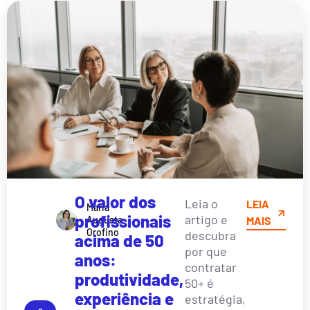
O valor dos
Leia o
LEIA
Maria
profissionais
artigo e
Augusta
MAIS
Orofino
descubra
acima de 50
por que
anos:
contratar
produtividade,
50+ é
experiência e
estratégia,