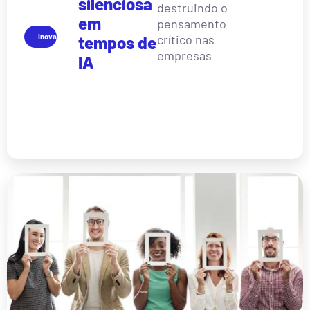
silenciosa
destruindo o
em
pensamento
Inovação
crítico nas
tempos de
empresas
IA