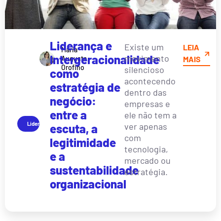
Liderança e
Existe um
LEIA
Maria
Intergeracionalidade
movimento
Augusta
MAIS
Orofino
silencioso
como
acontecendo
estratégia de
dentro das
negócio:
empresas e
entre a
ele não tem a
Liderança
ver apenas
escuta, a
com
legitimidade
tecnologia,
e a
mercado ou
sustentabilidade
estratégia.
organizacional