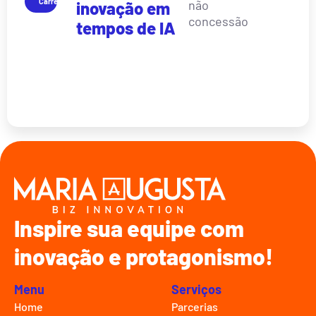
Carreira
não
inovação em
concessão
tempos de IA
Inspire sua equipe com
inovação e protagonismo!
Menu
Serviços
Home
Parcerias