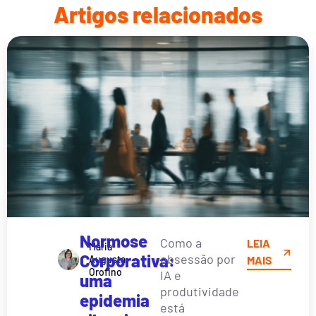
Artigos relacionados
Normose
Como a
LEIA
Maria
Corporativa:
obsessão por
Augusta
MAIS
Orofino
IA e
uma
produtividade
epidemia
está