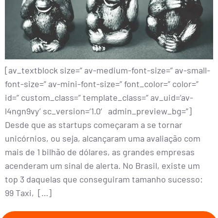
[av_textblock size=” av-medium-font-size=” av-small-
font-size=” av-mini-font-size=” font_color=” color=”
id=” custom_class=” template_class=” av_uid=’av-
l4ngn9vy’ sc_version=’1.0′ admin_preview_bg=”]
Desde que as startups começaram a se tornar
unicórnios, ou seja, alcançaram uma avaliação com
mais de 1 bilhão de dólares, as grandes empresas
acenderam um sinal de alerta. No Brasil, existe um
top 3 daquelas que conseguiram tamanho sucesso:
99 Taxi, […]