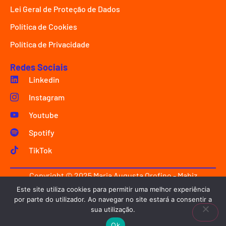
Lei Geral de Proteção de Dados
Política de Cookies
Política de Privacidade
Redes Sociais
Linkedin
Instagram
Youtube
Spotify
TikTok
Copyright © 2025 Maria Augusta Orofino - Mabiz
Innovation.
Este site utiliza cookies para permitir uma melhor experiência
por parte do utilizador. Ao navegar no site estará a consentir a
Criado com ♥ por
emølab design
.
sua utilização.
Ok