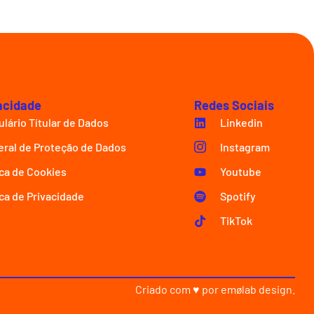
acidade
Redes Sociais
lário Títular de Dados
Linkedin
eral de Proteção de Dados
Instagram
ica de Cookies
Youtube
ica de Privacidade
Spotify
TikTok
Criado com ♥ por
emølab design
.