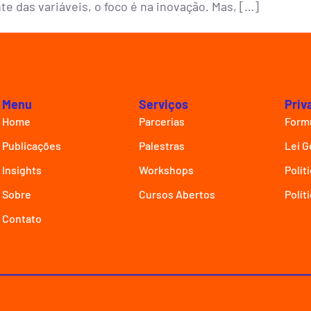
te das variáveis, o foco é na inovação. Mas, […]
Menu
Serviços
Priv
Home
Parcerias
Formu
Publicações
Palestras
Lei G
Insights
Workshops
Polít
Sobre
Cursos Abertos
Polít
Contato