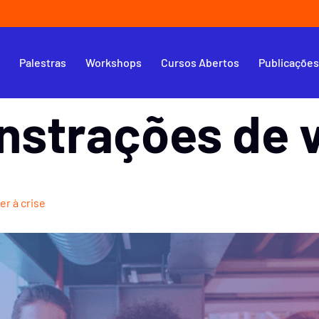
s
Palestras
Workshops
Cursos Abertos
Publicaçõe
strações de v
r à crise