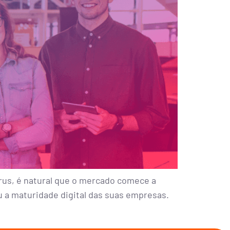
us, é natural que o mercado comece a
u a maturidade digital das suas empresas.