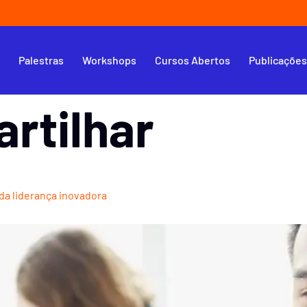
s
Palestras
Workshops
Cursos Abertos
Publicaçõe
rtilhar
 da liderança inovadora