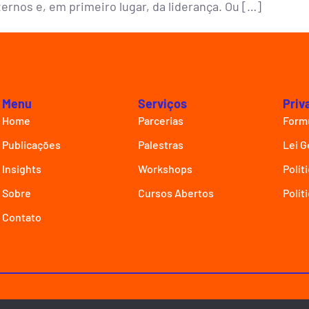
ernos e, em primeiro lugar, da liderança. Ou […]
Menu
Serviços
Priv
Home
Parcerias
Formu
Publicações
Palestras
Lei G
Insights
Workshops
Polít
Sobre
Cursos Abertos
Polít
Contato