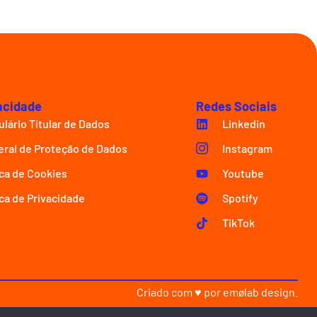
acidade
Redes Sociais
lário Títular de Dados
Linkedin
eral de Proteção de Dados
Instagram
ica de Cookies
Youtube
ica de Privacidade
Spotify
TikTok
Criado com ♥ por
emølab design
.