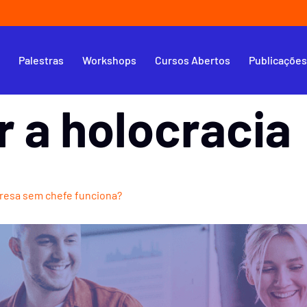
s
Palestras
Workshops
Cursos Abertos
Publicaçõe
r a holocracia
presa sem chefe funciona?