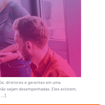
Os, diretores e gerentes em uma
os não sejam desempenhadas. Eles existem,
[…]