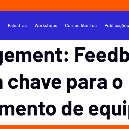
s
Palestras
Workshops
Cursos Abertos
Publicaçõe
ement: Feed
a chave para o
mento de equi