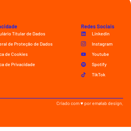
acidade
Redes Sociais
lário Títular de Dados
Linkedin
eral de Proteção de Dados
Instagram
ica de Cookies
Youtube
ica de Privacidade
Spotify
TikTok
Criado com ♥ por
emølab design
.